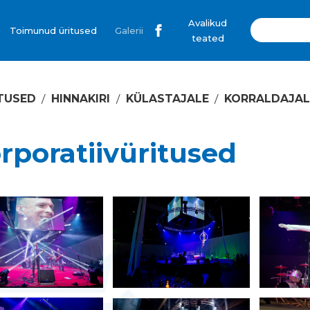
Avalikud
Toimunud üritused
Galerii
teated
TUSED
HINNAKIRI
KÜLASTAJALE
KORRALDAJAL
rporatiivüritused