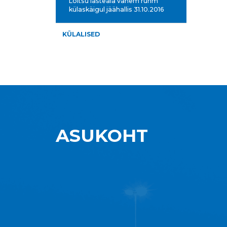
Loitsu lasteaia vanem rühm
külaskäigul jäähallis 31.10.2016
KÜLALISED
ASUKOHT