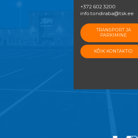
+372 602 3200
info.tondiraba@tsk.ee
TRANSPORT JA
PARKIMINE
KÕIK KONTAKTID